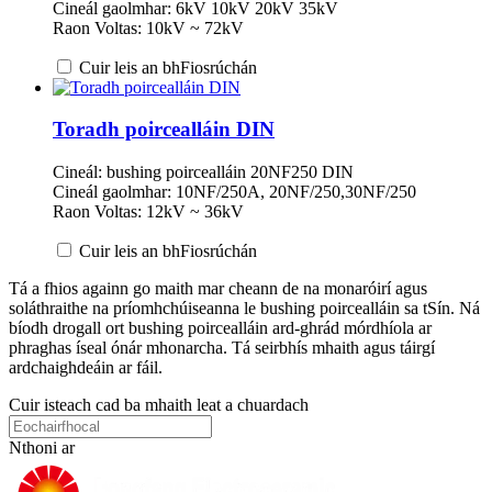
Cineál gaolmhar: 6kV 10kV 20kV 35kV
Raon Voltas: 10kV ~ 72kV
Cuir leis an bhFiosrúchán
Toradh poircealláin DIN
Cineál: bushing poircealláin 20NF250 DIN
Cineál gaolmhar: 10NF/250A, 20NF/250,30NF/250
Raon Voltas: 12kV ~ 36kV
Cuir leis an bhFiosrúchán
Tá a fhios againn go maith mar cheann de na monaróirí agus
soláthraithe na príomhchúiseanna le bushing poircealláin sa tSín. Ná
bíodh drogall ort bushing poircealláin ard-ghrád mórdhíola ar
phraghas íseal ónár mhonarcha. Tá seirbhís mhaith agus táirgí
ardchaighdeáin ar fáil.
Cuir isteach cad ba mhaith leat a chuardach
Nthoni ar