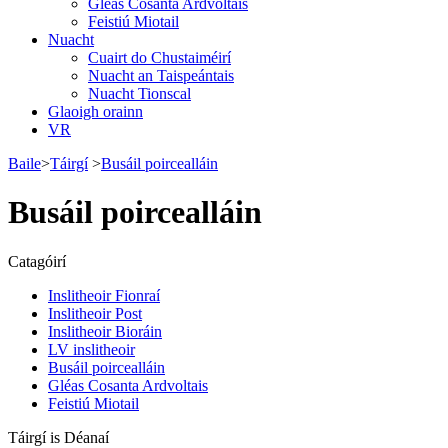
Gléas Cosanta Ardvoltais
Feistiú Miotail
Nuacht
Cuairt do Chustaiméirí
Nuacht an Taispeántais
Nuacht Tionscal
Glaoigh orainn
VR
Baile
>
Táirgí
>
Busáil poircealláin
Busáil poircealláin
Catagóirí
Inslitheoir Fionraí
Inslitheoir Post
Inslitheoir Bioráin
LV inslitheoir
Busáil poircealláin
Gléas Cosanta Ardvoltais
Feistiú Miotail
Táirgí is Déanaí