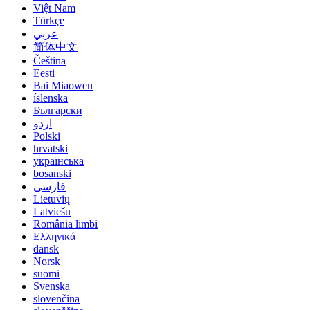
Việt Nam
Türkçe
عربي
简体中文
Čeština
Eesti
Bai Miaowen
íslenska
Български
اردو
Polski
hrvatski
українська
bosanski
فارسی
Lietuvių
Latviešu
România limbi
Ελληνικά
dansk
Norsk
suomi
Svenska
slovenčina