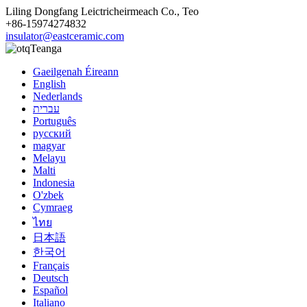
Liling Dongfang Leictricheirmeach Co., Teo
+86-15974274832
insulator@eastceramic.com
Teanga
Gaeilgenah Éireann
English
Nederlands
עברית
Português
русский
magyar
Melayu
Malti
Indonesia
O'zbek
Cymraeg
ไทย
日本語
한국어
Français
Deutsch
Español
Italiano