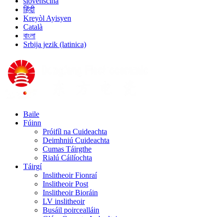
slovenščina
हिंदी
Kreyòl Ayisyen
Català
বাংলা
Srbija jezik (latinica)
Baile
Fúinn
Próifíl na Cuideachta
Deimhniú Cuideachta
Cumas Táirgthe
Rialú Cáilíochta
Táirgí
Inslitheoir Fionraí
Inslitheoir Post
Inslitheoir Bioráin
LV inslitheoir
Busáil poircealláin