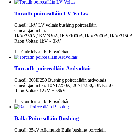
Toradh poircealláin LV Voltas
Cineál: 1kV LV voltais bushing poircealláin
Cineál gaolmhar:
1KV/250A,1KV/630A,1KV/1000A,1KV/2000A,1KV/3150A
Raon Voltas: 1kV ~ 3kV
Cuir leis an bhFiosrúchán
Torcadh poircealláin Ardvoltais
Cineál: 30NF250 Bushing poircealláin ardvoltais
Cineál gaolmhar: 10NF/250A, 20NF/250,30NF/250
Raon Voltas: 12kV ~ 36kV
Cuir leis an bhFiosrúchán
Balla Poircealláin Bushing
Cineál: 35kV Allamuigh Balla bushing porcelain