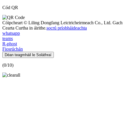
Cód QR
Cóipcheart © Liling Dongfang Leictricheirmeach Co., Ltd. Gach
Cearta Curtha in áirithe.
socrú príobháideachta
whatsapp
teams
R-phost
Fiosrúchán
Déan teagmháil le Soláthraí
(
0
/10)