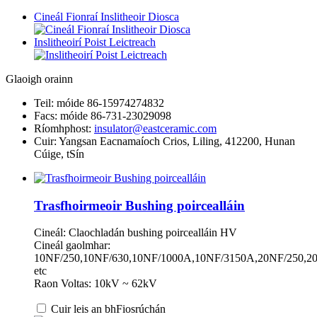
Cineál Fionraí Inslitheoir Diosca
Inslitheoirí Poist Leictreach
Glaoigh orainn
Teil: móide 86-15974274832
Facs: móide 86-731-23029098
Ríomhphost:
insulator@eastceramic.com
Cuir: Yangsan Eacnamaíoch Crios, Liling, 412200, Hunan
Cúige, tSín
Trasfhoirmeoir Bushing poircealláin
Cineál: Claochladán bushing poircealláin HV
Cineál gaolmhar:
10NF/250,10NF/630,10NF/1000A,10NF/3150A,20NF/250,2
etc
Raon Voltas: 10kV ~ 62kV
Cuir leis an bhFiosrúchán