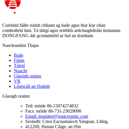
Cuirimid fáilte roimh chliaint ag baile agus thar lear chun
comhoibriú linn. Tá táirgí agus seirbhís ardchaighdeáin tiomantas
DONGFANG dár gcustaiméirí ar fud an domhain.
Nascleanúint Thapa
Baile
Fúinn
Táirgí
Nuacht
Glaoigh orainn
VR
Léarscáil an tSuímh
Glaoigh orainn
Teil: móide 86-15974274832
Facs: móide 86-731-23029098
Email: insulator@eastceramic.com
Seoladh: Crios Eacnamaíoch Yangsan, Liling,
412200, Hunan Cúige, an tSín